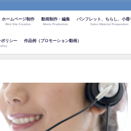
ホームページ制作
動画制作・編集
パンフレット、ちらし、小冊
Web Site Creation
Movie Production
Sales Material Preparation
ーポリシー
作品例（プロモーション動画）
olicy